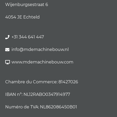
Wijenburgsestraat 6
4054 JE Echteld
+31 344 641 447
info@mdemachinebouw.nl
www.mdemachinebouw.com
Chambre du Commerce: 81427026
IBAN n°: NL12RABO0347914977
Numéro de TVA: NL862086450B01